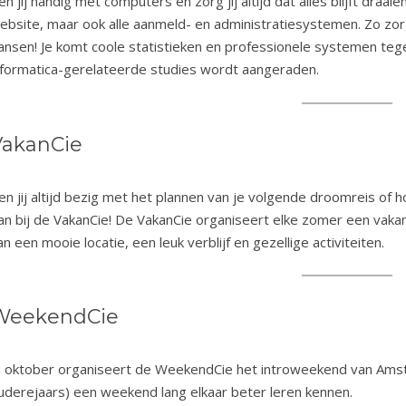
en jij handig met computers en zorg jij altijd dat alles blijft draai
ebsite, maar ook alle aanmeld- en administratiesystemen. Zo zorg
ansen! Je komt coole statistieken en professionele systemen teg
nformatica-gerelateerde studies wordt aangeraden.
VakanCie
en jij altijd bezig met het plannen van je volgende droomreis of
an bij de VakanCie! De VakanCie organiseert elke zomer een vak
an een mooie locatie, een leuk verblijf en gezellige activiteiten.
WeekendCie
n oktober organiseert de WeekendCie het introweekend van Amst
uderejaars) een weekend lang elkaar beter leren kennen.