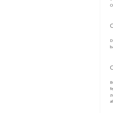
O
C
D
b
G
B
f
z
a