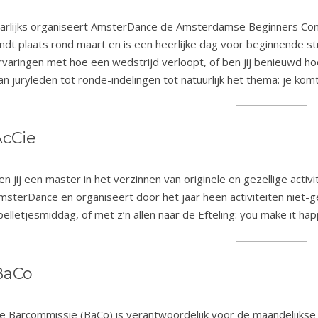
aarlijks organiseert AmsterDance de Amsterdamse Beginners Com
indt plaats rond maart en is een heerlijke dag voor beginnende st
rvaringen met hoe een wedstrijd verloopt, of ben jij benieuwd h
an juryleden tot ronde-indelingen tot natuurlijk het thema: je kom
AcCie
en jij een master in het verzinnen van originele en gezellige activ
msterDance en organiseert door het jaar heen activiteiten niet-
pelletjesmiddag, of met z’n allen naar de Efteling: you make it hap
BaCo
e Barcommissie (BaCo) is verantwoordelijk voor de maandelijkse b