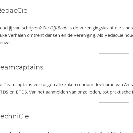
RedacCie
oud jij van schrijven? De
Off-Beat!
is de verenigingskrant die sinds
euke verhalen omtrent dansen en de vereniging. Als RedacCie houd
ieuws!
Teamcaptains
e Teamcaptains verzorgen alle zaken rondom deelname van Ams
TDS en ETDS. Van het aanmelden van onze leden, tot praktische
TechniCie