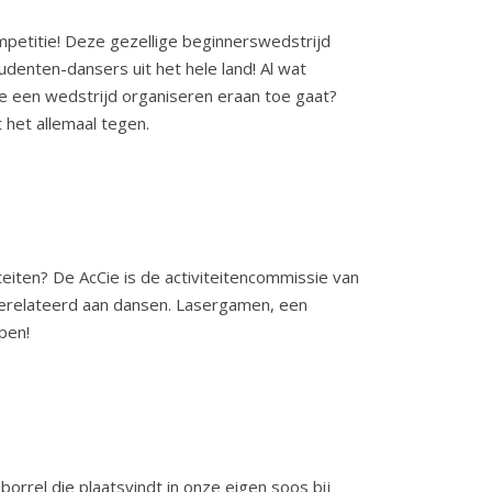
petitie! Deze gezellige beginnerswedstrijd
udenten-dansers uit het hele land! Al wat
oe een wedstrijd organiseren eraan toe gaat?
t het allemaal tegen.
iteiten? De AcCie is de activiteitencommissie van
gerelateerd aan dansen. Lasergamen, een
pen!
orrel die plaatsvindt in onze eigen soos bij