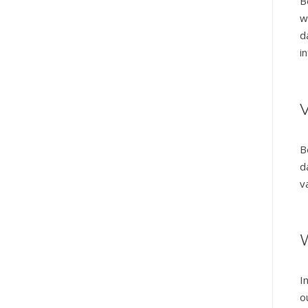
B
w
d
i
B
d
v
I
o