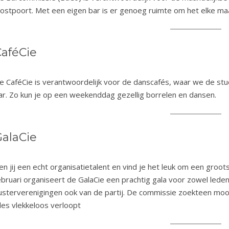
ostpoort. Met een eigen bar is er genoeg ruimte om het elke m
aféCie
e CaféCie is verantwoordelijk voor de danscafés, waar we de stud
ar. Zo kun je op een weekenddag gezellig borrelen en dansen.
alaCie
en jij een echt organisatietalent en vind je het leuk om een groot
ebruari organiseert de GalaCie een prachtig gala voor zowel leden a
usterverenigingen ook van de partij. De commissie zoekteen mooi
lles vlekkeloos verloopt