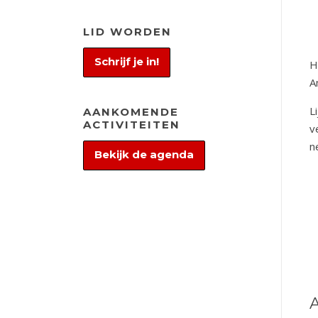
LID WORDEN
Schrijf je in!
H
A
L
AANKOMENDE
ACTIVITEITEN
v
n
Bekijk de agenda