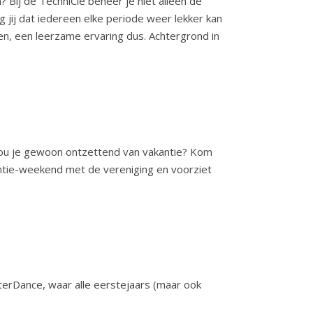
en? Bij de TechniCie beheer je niet alleen de
 jij dat iedereen elke periode weer lekker kan
en, een leerzame ervaring dus. Achtergrond in
 hou je gewoon ontzettend van vakantie? Kom
antie-weekend met de vereniging en voorziet
erDance, waar alle eerstejaars (maar ook