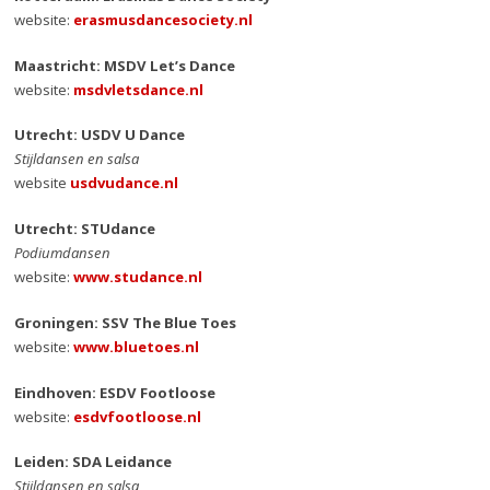
website:
erasmusdancesociety.nl
Maastricht: MSDV Let’s Dance
website:
msdvletsdance.nl
Utrecht: USDV U Dance
Stijldansen en salsa
website
usdvudance.nl
Utrecht: STUdance
Podiumdansen
website:
www.studance.nl
Groningen: SSV The Blue Toes
website:
www.bluetoes.nl
Eindhoven: ESDV Footloose
website:
esdvfootloose.nl
Leiden: SDA Leidance
Stijldansen en salsa