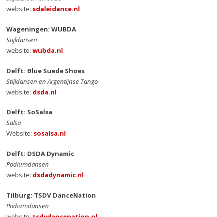
website:
sdaleidance.nl
Wageningen: WUBDA
Stijldansen
website:
wubda.nl
Delft: Blue Suede Shoes
Stijldansen en Argentijnse Tango
website:
dsda.nl
Delft: SoSalsa
Salsa
Website:
sosalsa.nl
Delft: DSDA Dynamic
Podiumdansen
website:
dsdadynamic.nl
Tilburg: TSDV DanceNation
Podiumdansen
website:
tsdvdancenation.nl