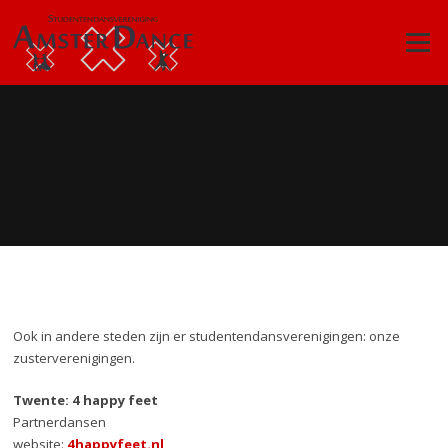
Ga
naar
Menu
de
inhoud
Ook in andere steden zijn er studentendansverenigingen: onze
zusterverenigingen.
Twente: 4 happy feet
Partnerdansen
website:
4happyfeet.nl