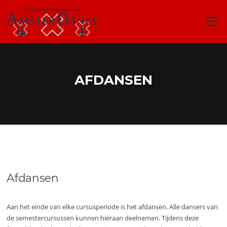
Ga
naar
Menu
de
inhoud
AFDANSEN
Afdansen
Aan het einde van elke cursusperiode is het afdansen. Alle dansers van
de semestercursussen kunnen hieraan deelnemen. Tijdens deze