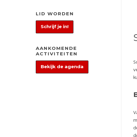
LID WORDEN
Schrijf je in!
AANKOMENDE
ACTIVITEITEN
S
Bekijk de agenda
v
k
V
m
d
d