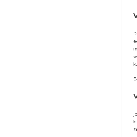
D
e
m
w
k
E
J
k
z