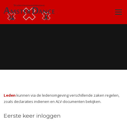
Ga
naar
Menu
de
inhoud
Leden
kunnen via de ledenomgeving verschillende zaken regelen,
zoals declaraties indienen en ALV-documenten bekijken.
Eerste keer inloggen