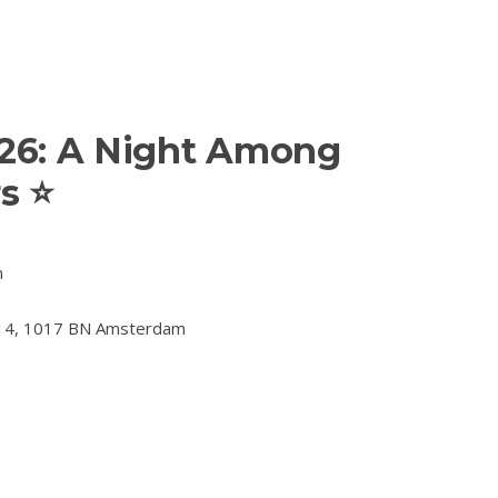
26: A Night Among
rs ⭐
m
 114, 1017 BN Amsterdam