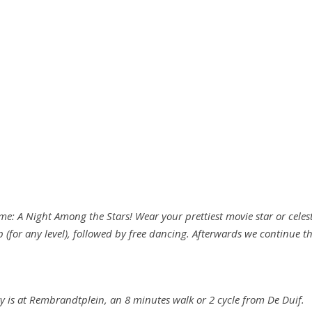
heme: A Night Among the Stars! Wear your prettiest movie star or cele
p (for any level), followed by free dancing. Afterwards we continue th
ty is at Rembrandtplein, an 8 minutes walk or 2 cycle from De Duif.