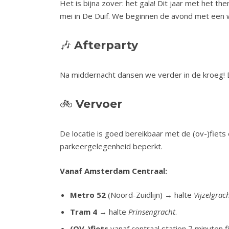
Het is bijna zover: het gala! Dit jaar met het th
mei in De Duif. We beginnen de avond met een w
🎶
Afterparty
Na middernacht dansen we verder in de kroeg! D
🚲
Vervoer
De locatie is goed bereikbaar met de (ov-)fiet
parkeergelegenheid beperkt.
Vanaf Amsterdam Centraal:
Metro 52
(Noord-Zuidlijn) → halte
Vijzelgrac
Tram 4
→ halte
Prinsengracht
.
(OV-)fiets
vanaf centraal station 7 minuten f