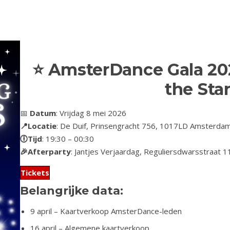
⭐
AmsterDance Gala 20
the Sta
📅
Datum
: Vrijdag 8 mei 2026
📍Locatie
: De Duif, Prinsengracht 756, 1017LD Amsterda
🕕Tijd
: 19:30 – 00:30
🎉Afterparty
: Jantjes Verjaardag, Reguliersdwarsstraat
Tickets
Belangrijke data:
9 april – Kaartverkoop AmsterDance-leden
16 april – Algemene kaartverkoop