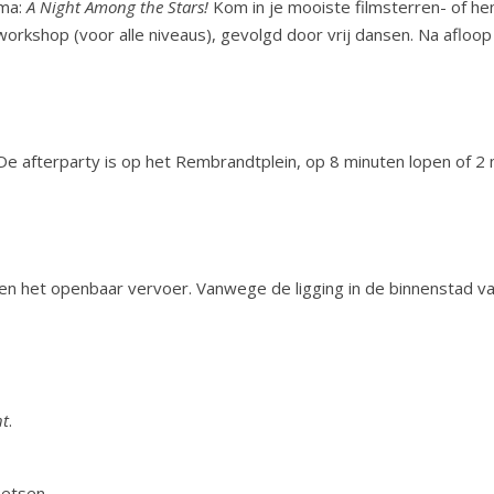
ema:
A Night Among the Stars!
Kom in je mooiste filmsterren- of he
orkshop (voor alle niveaus), gevolgd door vrij dansen. Na afloop
e afterparty is op het Rembrandtplein, op 8 minuten lopen of 2 m
s en het openbaar vervoer. Vanwege de ligging in de binnenstad 
ht
.
ietsen