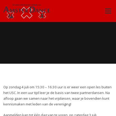
Skip
to
Menu
content
Op zondag 4 juli om 15:30 – 16:30 uur is er weer een open les buiten
het USC. In een uur tijd leer je de basis van twee partnerdansen. Na
afloop gaan we samen naar het
vrijdansen
, waar je bovendien kunt
kennismaken met leden van de vereniging!
Aanmelden kan tot één dag van te voren, op zaterdag 3 juli.